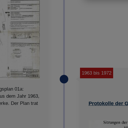
Impressum
|
Datenschutz
1963 bis 1972
gsplan 01a:
aus dem Jahr 1963,
ke. Der Plan trat
Protokolle der 