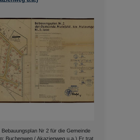
n Bebauungsplan Nr 2 für die Gemeinde
g: Buchenweg / Akazienweg u.a.) Er trat