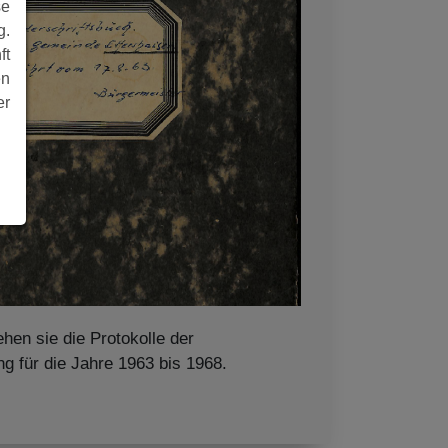
se
g.
ft
en
er
ehen sie die Protokolle der
g für die Jahre 1963 bis 1968.