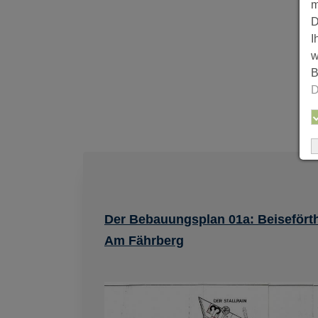
m
D
I
w
B
D
Der Bebauungsplan 01a: Beisefört
Am Fährberg