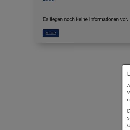
Es liegen noch keine Informationen vor.
MEHR
A
W
u
D
s
a