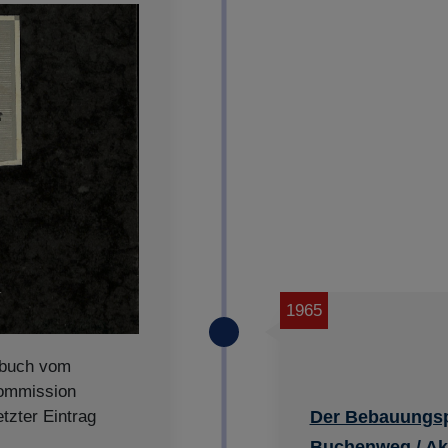
1965
llbuch vom
ommission
etzter Eintrag
Der Bebauungspl
Buchenweg / Ak