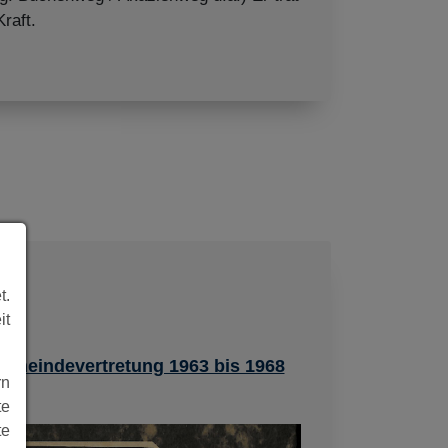
raft.
t.
it
Gemeindevertretung 1963 bis 1968
rn
te
te