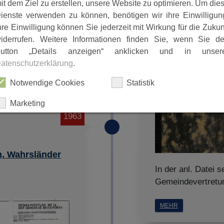
it dem Ziel zu erstellen, unsere Website zu optimieren. Um die
ienste verwenden zu können, benötigen wir ihre Einwilligun
hre Einwilligung können Sie jederzeit mit Wirkung für die Zukun
iderrufen. Weitere Informationen finden Sie, wenn Sie d
utton „Details anzeigen“ anklicken und in unser
atenschutzerklärung
.
Notwendige Cookies
Statistik
Marketing
1963
ALLES AUSWÄHLEN
h, Wahrsländer
ABLEHNEN
In der anl. Datei s
Gemeindevertretun
SPEICHERN
MEHR
Details anzeigen