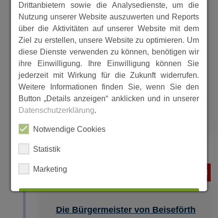
Drittanbietern sowie die Analysedienste, um die
Nutzung unserer Website auszuwerten und Reports
Durch eine Grenzbeschreibung von
über die Aktivitäten auf unserer Website mit dem
1612 wurde die damalige
Ziel zu erstellen, unsere Website zu optimieren. Um
Gemeindegrenze von Elfershausen
diese Dienste verwenden zu können, benötigen wir
festgelegt. Dies entspricht im
ihre Einwilligung. Ihre Einwilligung können Sie
wesentlichen noch der heutigen
jederzeit mit Wirkung für die Zukunft widerrufen.
Gemarkungsgrenze, die im Ausschnitt
Weitere Informationen finden Sie, wenn Sie den
einer topogra
Button „Details anzeigen“ anklicken und in unserer
Datenschutzerklärung
.
MEHR
Notwendige Cookies
Statistik
Marketing
1609 bis 1998
ALLES AUSWÄHLEN
Die Bürgermeister von Beiseförth