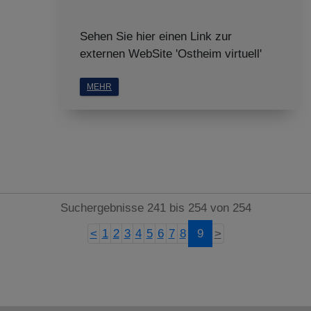
Sehen Sie hier einen Link zur
externen WebSite 'Ostheim virtuell'
MEHR
Suchergebnisse 241 bis 254 von 254
<
1
2
3
4
5
6
7
8
9
>