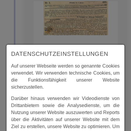
DATENSCHUTZEINSTELLUNGEN
Auf unserer Webseite werden so genannte Cookies
verwendet. Wir verwenden technische Cookies, um
Hier ist ein Extrakt aus dem
die Funktionsfähigkeit unserer Website
Melsunger Wochenblatt von 1883 mit
sicherzustellen.
Ereignissen, die die Gemeinde
Malsfeld und seine Ortsteile betreffen.
Darüber hinaus verwenden wir Videodienste von
Drittanbietern sowie die Analysedienste, um die
Der gesamte Jahrgang ist als
Nutzung unserer Website auszuwerten und Reports
Digitalisat beim Verein gespeichert
über die Aktivitäten auf unserer Website mit dem
Ziel zu erstellen, unsere Website zu optimieren. Um
MEHR