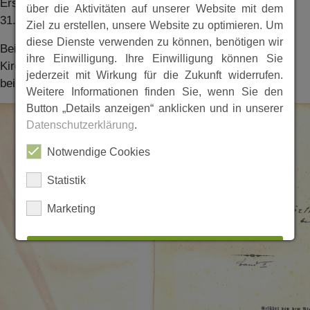
Erster Eintrag am 01.01.1910 ; letzter Eintrag am
über die Aktivitäten auf unserer Website mit dem
31.12.1987. Mit Register.
Ziel zu erstellen, unsere Website zu optimieren. Um
diese Dienste verwenden zu können, benötigen wir
Bei berechtigtem Interesse können einzelne Inhalte des
ihre Einwilligung. Ihre Einwilligung können Sie
Kirchenbuchs,
unter Angabe des Verwendungszwecks
,
jederzeit mit Wirkung für die Zukunft widerrufen.
beim Verein abgefragt werden.
Weitere Informationen finden Sie, wenn Sie den
Button „Details anzeigen“ anklicken und in unserer
Datenschutzerklärung
.
Notwendige Cookies
Statistik
Marketing
ALLES AUSWÄHLEN
ABLEHNEN