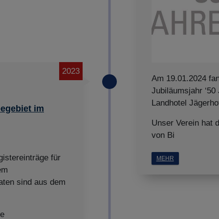
2023
Am 19.01.2024 fan
Jubiläumsjahr ‘50
Landhotel Jägerhof
egebiet im
Unser Verein hat 
von Bi
istereinträge für
MEHR
em
aten sind aus dem
ce