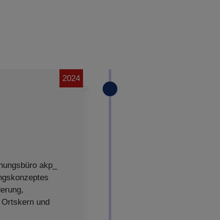
2024
lanungsbüro akp_
ngskonzeptes
derung,
 Ortskern und