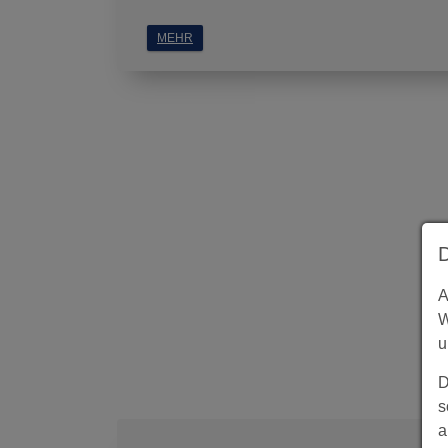
MEHR
A
W
u
D
s
a