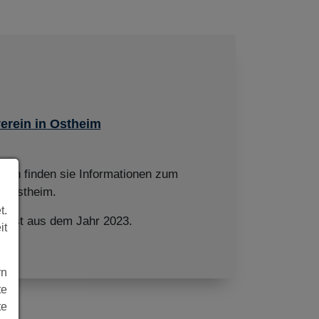
erein in Ostheim
eien finden sie Informationen zum
in Ostheim.
t.
er ist aus dem Jahr 2023.
it
rn
te
te