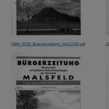
Impressum
|
Datenschutz
1999_0318_Buergerzeitung_Ma11339.pdf
1