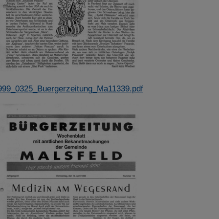
999_0325_Buergerzeitung_Ma11339.pdf