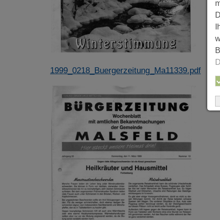
m
D
I
w
B
D
1999_0218_Buergerzeitung_Ma11339.pdf