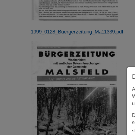
1999_0128_Buergerzeitung_Ma11339.pdf
A
W
u
D
s
a