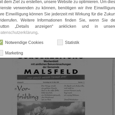
it dem Ziel zu erstellen, unsere Website zu optimieren. Um die
ienste verwenden zu können, benötigen wir ihre Einwilligun
hre Einwilligung können Sie jederzeit mit Wirkung für die Zukun
iderrufen. Weitere Informationen finden Sie, wenn Sie d
utton „Details anzeigen“ anklicken und in unser
atenschutzerklärung
.
1999_0225_Buergerzeitung_Ma11339.pdf
1
Notwendige Cookies
Statistik
Marketing
ALLES AUSWÄHLEN
ABLEHNEN
SPEICHERN
Details anzeigen