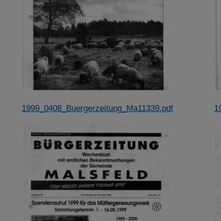
1999_0408_Buergerzeitung_Ma11339.pdf
1