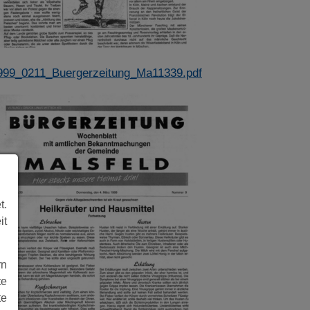
999_0211_Buergerzeitung_Ma11339.pdf
t.
it
rn
te
te