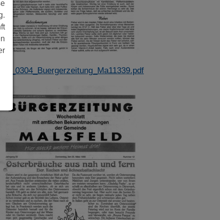
se
g.
ft
en
er
999_0304_Buergerzeitung_Ma11339.pdf