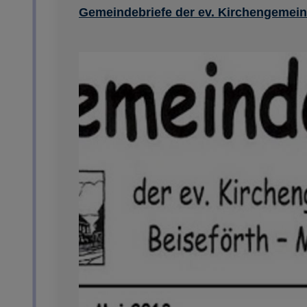
Gemeindebriefe der ev. Kirchengemein
Details anzeigen
Impressum
|
Datenschutz