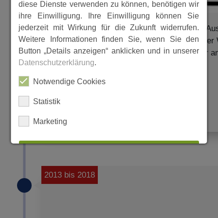
diese Dienste verwenden zu können, benötigen wir
ihre Einwilligung. Ihre Einwilligung können Sie
jederzeit mit Wirkung für die Zukunft widerrufen.
In den anliegenden PDF-Dateien sind die Au
Weitere Informationen finden Sie, wenn Sie den
2012 zu sehen. Der Zeitraum entspricht der
Button „Details anzeigen“ anklicken und in unserer
Kirchenvorstände (6 Jahre). Die Wahl war 
Datenschutzerklärung
.
Notwendige Cookies
NameVorn
Statistik
MEHR
Marketing
ALLES AUSWÄHLEN
2013 bis 2018
ABLEHNEN
SPEICHERN