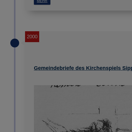
MEHR
2000
Gemeindebriefe des Kirchenspiels Sip