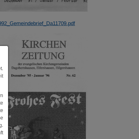
992_Gemeindebrief_Da11709.pdf
t.
it
rn
te
te
se
g.
ft