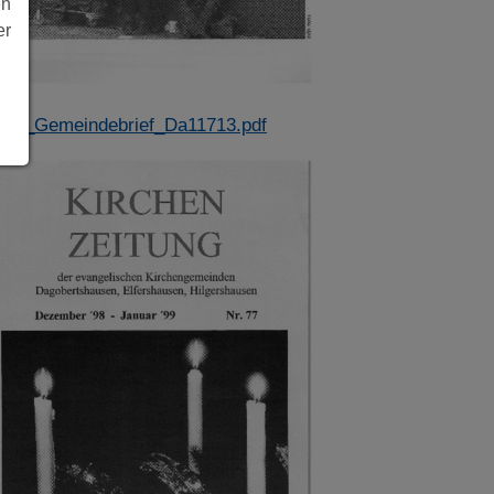
en
er
996_Gemeindebrief_Da11713.pdf