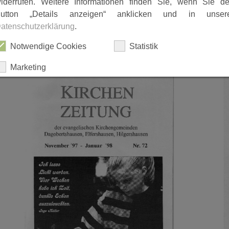
iderrufen. Weitere Informationen finden Sie, wenn Sie d
utton „Details anzeigen“ anklicken und in unser
atenschutzerklärung
.
Notwendige Cookies
Statistik
1995_Gemeindebrief_Da11712.pdf
1
Marketing
ALLES AUSWÄHLEN
ABLEHNEN
SPEICHERN
Details anzeigen
Impressum
|
Datenschutz