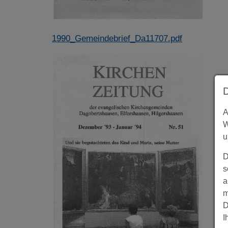
1990_Gemeindebrief_Da11707.pdf
A
W
u
D
s
a
m
D
I