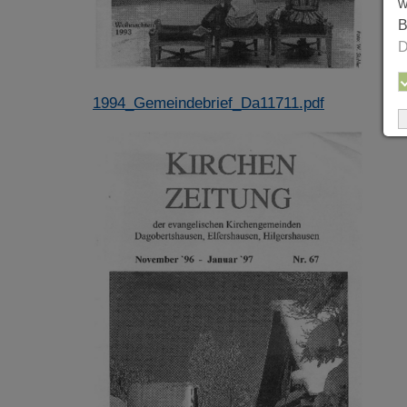
w
B
D
1994_Gemeindebrief_Da11711.pdf