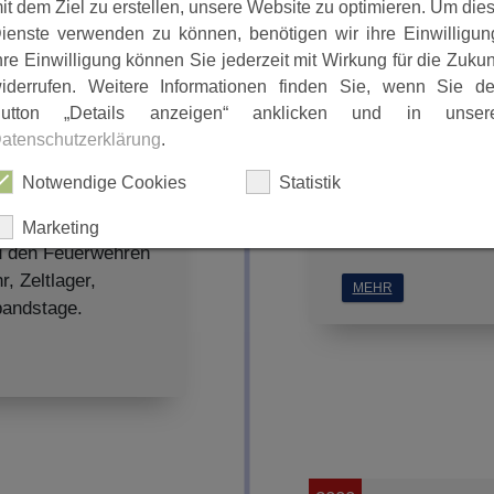
it dem Ziel zu erstellen, unsere Website zu optimieren. Um die
ienste verwenden zu können, benötigen wir ihre Einwilligun
hre Einwilligung können Sie jederzeit mit Wirkung für die Zukun
iderrufen. Weitere Informationen finden Sie, wenn Sie d
1981 bis 2009
Im Jahre 1936 hat 
utton „Details anzeigen“ anklicken und in unser
Verwalterin der Po
atenschutzerklärung
.
Großbrand in Mosh
Notwendige Cookies
Statistik
am 26. Oktober 18
Marketing
Quelle: Ch
zu den Feuerwehren
, Zeltlager,
MEHR
ALLES AUSWÄHLEN
bandstage.
ABLEHNEN
SPEICHERN
Details anzeigen