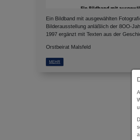
Ein Bildband mit ausgewählten Fotografi
Bilderausstellung anläßlich der 8OO-Jah
1997 ergänzt mit Texten aus der Geschi
Orstbeirat Malsfeld
MEHR
A
W
u
D
s
a