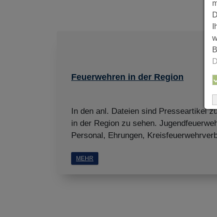
m
D
I
w
B
D
Feuerwehren in der Region
In den anl. Dateien sind Presseartikel 
in der Region zu sehen. Jugendfeuerwehr
Personal, Ehrungen, Kreisfeuerwehrver
MEHR