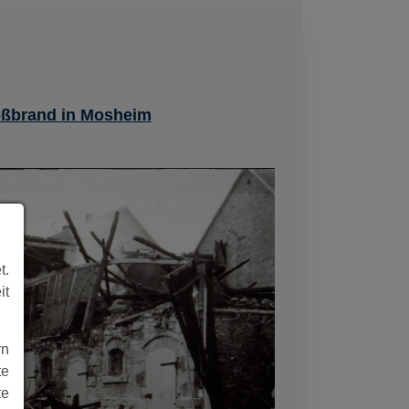
oßbrand in Mosheim
t.
it
rn
te
te