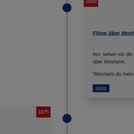
Impressum
|
Datenschutz
2000
Filme über Mos
Anl. sehen sie die
über Mosheim.
‘Mosheim du mein 
MEHR
1675