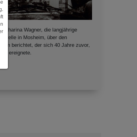
se
g.
ft
en
Katharina Wagner, die langjährige
er
ststelle in Mosheim, über den
eim berichtet, der sich 40 Jahre zuvor,
96, ereignete.