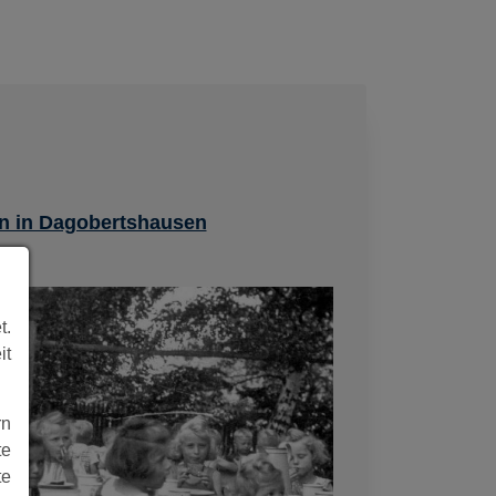
en in Dagobertshausen
t.
it
rn
te
te