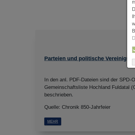
m
D
I
w
B
D
Parteien und politische Vereinigu
In den anl. PDF-Dateien sind der SPD-O
Gemeinschaftsliste Hochland Fuldatal 
beschrieben.
Quelle: Chronik 850-Jahrfeier
MEHR