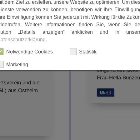
it dem Ziel zu erstellen, unsere Website zu optimieren. Um die
ienste verwenden zu können, benötigen wir ihre Einwilligun
hre Einwilligung können Sie jederzeit mit Wirkung für die Zukun
iderrufen. Weitere Informationen finden Sie, wenn Sie d
utton „Details anzeigen“ anklicken und in unser
1942
atenschutzerklärung
.
Notwendige Cookies
Statistik
Unter dem Regime
ngen in Ostheim
beiden Kriegsjahre
Marketing
eingerichtet. Leite
Frau Hella Bunze
rtsverein und die
ALLES AUSWÄHLEN
(GL) aus Ostheim
MEHR
ABLEHNEN
SPEICHERN
Details anzeigen