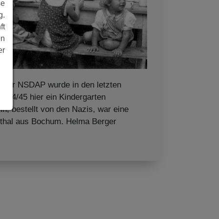
se
g.
ft
en
er
 der NSDAP wurde in den letzten
n 44/45 hier ein Kindergarten
rin, bestellt von den Nazis, war eine
nthal aus Bochum. Helma Berger