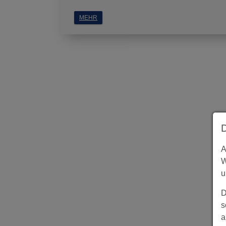
MEHR
A
W
u
D
s
a