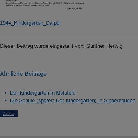
ABLEHNEN
SPEICHERN
1944_Kindergarten_Da.pdf
Details anzeigen
Dieser Beitrag wurde eingestellt von:
Günther Herwig
Impressum
|
Datenschutz
Ähnliche Beiträge
Der Kindergarten in Malsfeld
Die Schule (später: Der Kindergarten) in Sipperhausen
Zurück