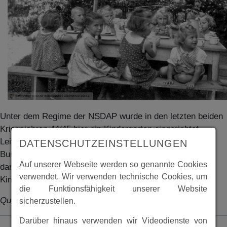
Unter dem Regime der NSDAP wurde in den letzten beiden
Kriegsjahren 44/45 hier ein Kindergarten eingerichtet.
Leiterin, bestellt von den Nazis, war eine Frau Hella
DATENSCHUTZEINSTELLUNGEN
Bunzenthal aus Bochum. Helma Berger (Eckhardt) lernte
Auf unserer Webseite werden so genannte Cookies
damals Kindergärtnerin und wurde hier mit abgestellt.
verwendet. Wir verwenden technische Cookies, um
Kinderhort war das Jugendheim.
die Funktionsfähigkeit unserer Website
Quelle: Chronik 900 Jahre Dagobertshausen
sicherzustellen.
Darüber hinaus verwenden wir Videodienste von