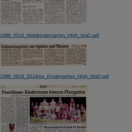
1998_0516_Waldkindergarten_HNA_MaD.pdf
1998_0619_20Jahre_Kindergarten_HNA_MaD.pdf