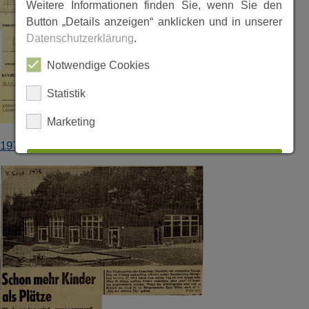
Weitere Informationen finden Sie, wenn Sie den
Button „Details anzeigen“ anklicken und in unserer
Datenschutzerklärung
.
Notwendige Cookies
Statistik
Marketing
1975_0430_Lageplan_Kindergarten_MaD.pdf
ALLES AUSWÄHLEN
ABLEHNEN
SPEICHERN
Details anzeigen
Impressum
|
Datenschutz