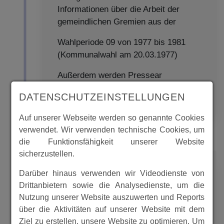
Informationen über die Arbeit der
gemeindlichen Gremien aus der
Wahlperiode 09 von 1977 bis 1981
(Kommunalwahl am 20.03.1977)
Außerdem werden Pressear
DATENSCHUTZEINSTELLUNGEN
MEHR
Auf unserer Webseite werden so genannte Cookies
verwendet. Wir verwenden technische Cookies, um
die Funktionsfähigkeit unserer Website
sicherzustellen.
1981
Darüber hinaus verwenden wir Videodienste von
Drittanbietern sowie die Analysedienste, um die
Nutzung unserer Website auszuwerten und Reports
über die Aktivitäten auf unserer Website mit dem
Gemeindepolitik 10. Wahlperiode
Ziel zu erstellen, unsere Website zu optimieren. Um