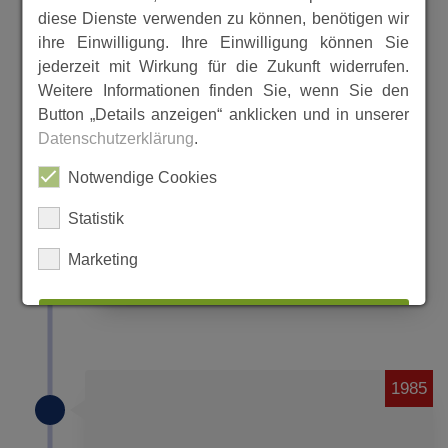
von 1981 bis 1985
diese Dienste verwenden zu können, benötigen wir
ihre Einwilligung. Ihre Einwilligung können Sie
jederzeit mit Wirkung für die Zukunft widerrufen.
Anliegend finden Sie PDF-Dateien mit
Weitere Informationen finden Sie, wenn Sie den
Informationen über die Arbeit der
Button „Details anzeigen“ anklicken und in unserer
gemeindlichen Gremien aus der 10.
Datenschutzerklärung
.
Wahlperiode von 1981 bis 1985
Notwendige Cookies
(Kommunalwahl am 22.03.1981).
Statistik
Ein wichtiges Thema in dieser
Marketing
MEHR
ALLES AUSWÄHLEN
ABLEHNEN
1985
SPEICHERN