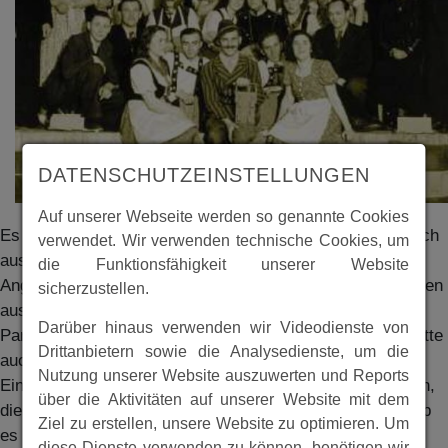
DATENSCHUTZEINSTELLUNGEN
Auf unserer Webseite werden so genannte Cookies
Es gab in den Jahren 1947/48 eine Theatergruppe, die sich
verwendet. Wir verwenden technische Cookies, um
aus katholischen Jugendlichen zusammensetzte. Die
die Funktionsfähigkeit unserer Website
Angehörigen dieser zirka 60-köpfigen Jugendgruppe kamen
sicherzustellen.
aus Mosheim, aber auch aus der näheren Umgebung.
Darüber hinaus verwenden wir Videodienste von
Parallel zu der Theatergruppe der Heimatvertriebenen hatte
Drittanbietern sowie die Analysedienste, um die
auch der TSV Mosheim eine Laienspielgruppe aus
Nutzung unserer Website auszuwerten und Reports
Einheimischen und Heimatvertriebenen ins Leben gerufen,
über die Aktivitäten auf unserer Website mit dem
die auch etwa 1948 entstand. In den achtziger Jahren gab
Ziel zu erstellen, unsere Website zu optimieren. Um
es dann wieder „Theater“ in Mosheim. Der
diese Dienste verwenden zu können, benötigen wir