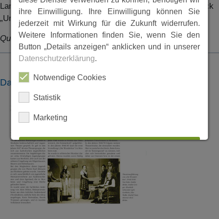
Landfrauenverein führte das selbst verfasste Theaterstück
ihre Einwilligung. Ihre Einwilligung können Sie
„Unser Dorf anno dazumal“ auf.
jederzeit mit Wirkung für die Zukunft widerrufen.
Weitere Informationen finden Sie, wenn Sie den
Quelle: Chronik 1225 Jahre Mosheim
Button „Details anzeigen“ anklicken und in unserer
Datenschutzerklärung
.
Notwendige Cookies
Dateien
Statistik
Marketing
ALLES AUSWÄHLEN
ABLEHNEN
SPEICHERN