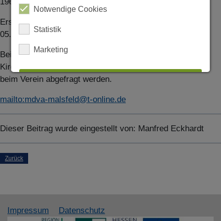
1961 bis 2017 vermerkt.
Notwendige Cookies
Erster Eintrag am 08.01.1961; letzter Eintrag am
Statistik
05.06.2017. Mit Register.
Marketing
Bei berechtigtem Interesse können einzelne Inhalte des
Kirchenbuchs,
unter Angabe des Verwendungszwecks
,
beim Verein abgefragt werden.
ALLES AUSWÄHLEN
mailto:mdva-malsfeld@t-online.de
ABLEHNEN
Dieser Beitrag wurde eingestellt von:
Manfred Eckhardt
SPEICHERN
Details anzeigen
Zurück
Impressum
|
Datenschutz
Impressum
Datenschutz