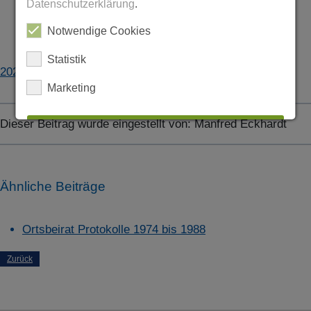
Datenschutzerklärung
.
Notwendige Cookies
Statistik
2021bis2025_OB_Protokolle_SiD.pdf
Marketing
Dieser Beitrag wurde eingestellt von:
Manfred Eckhardt
ALLES AUSWÄHLEN
ABLEHNEN
Ähnliche Beiträge
SPEICHERN
Ortsbeirat Protokolle 1974 bis 1988
Details anzeigen
Zurück
Impressum
|
Datenschutz