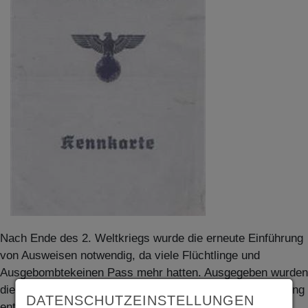
Nach Ende des 2. Weltkriegs wurde die erneute Einführung
von Ausweisen notwendig, da viele Flüchtlinge und
Ausgebombtekeinen Pass mehr hatten. Ausgegeben wurden
die Kennkarten für Personen über 15 Jahren. Die Auflistung
DATENSCHUTZEINSTELLUNGEN
enthält leider keine Datumsangabe, dürfte aber um 1946