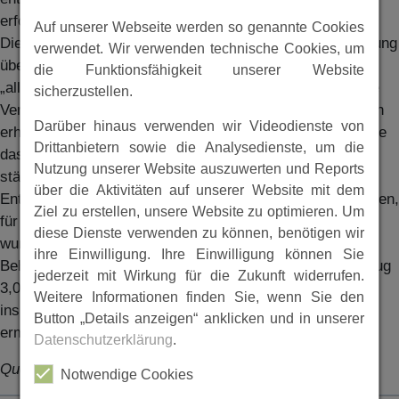
erfolgt sein.
Auf unserer Webseite werden so genannte Cookies
Die Kennkarte wurde im Dritten Reich durch die Verordnung
verwendet. Wir verwenden technische Cookies, um
über Kennkarten vom 22. Juli 1938 (RGBI S. 913) als
die Funktionsfähigkeit unserer Website
„allgemeiner polizeilicher Inlandsausweis“ eingeführt. Die
sicherzustellen.
Verordnung trat zum 1. Oktober 1938 in Kraft. Kennkarten
Darüber hinaus verwenden wir Videodienste von
erhielten auf Antrag alle deutschen Staatsangehörigen, die
Drittanbietern sowie die Analysedienste, um die
das 15. Lebensjahr vollendet und ihren Wohnsitz oder
Nutzung unserer Website auszuwerten und Reports
ständigen Aufenthalt im Inland hatten. Zuständig für
über die Aktivitäten auf unserer Website mit dem
Entgegennahme der Anträge waren die Ortspolizeibehörden,
Ziel zu erstellen, unsere Website zu optimieren. Um
für die Ausstellung die Passbehörden. Die Kennkarten
diese Dienste verwenden zu können, benötigen wir
wurden doppelt ausgefertigt; ein Exemplar blieb bei der
ihre Einwilligung. Ihre Einwilligung können Sie
Behörde. Die Verwaltungsgebühr für die Ausstellung betrug
jederzeit mit Wirkung für die Zukunft widerrufen.
3,00 Reichsmark, sie konnte in bestimmten Fällen –
Weitere Informationen finden Sie, wenn Sie den
insbesondere bei Kennkartenzwang – auf bis zu 1,00 RM
Button „Details anzeigen“ anklicken und in unserer
ermäßigt werden.
Datenschutzerklärung
.
Quelle: Chronik 750 Jahre Elfershausen
Notwendige Cookies