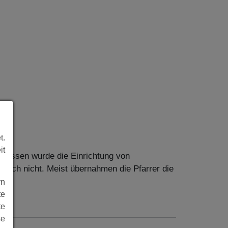
t.
it
hlossen wurde die Einrichtung von
 noch nicht. Meist übernahmen die Pfarrer die
rn
te
te
se