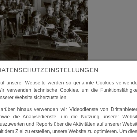
DATENSCHUTZEINSTELLUNGEN
uf unserer Webseite werden so genannte Cookies verwende
ir verwenden technische Cookies, um die Funktionsfähigke
Staat als Erbe der Kirche das Schulwesen übernehmen. Besc
nserer Website sicherzustellen.
ichtung eines hauptamtlichen Lehrers gab es zu dieser Zeit
ch“ für die Kinder.
arüber hinaus verwenden wir Videodienste von Drittanbiete
owie die Analysedienste, um die Nutzung unserer Websi
uszuwerten und Reports über die Aktivitäten auf unserer Websi
it dem Ziel zu erstellen, unsere Website zu optimieren. Um die