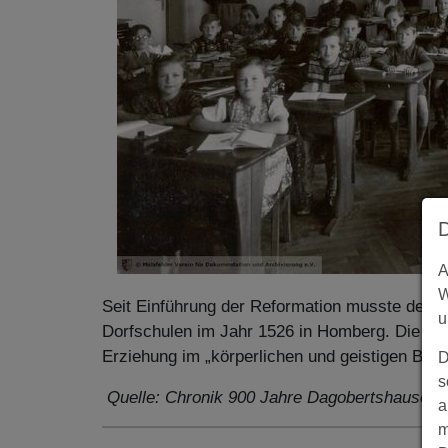
A
W
Seit Einführung der Reformation musste der 
u
Dorfschulen im Jahr 1526 in Homberg. Die Einr
Erziehung im „körperlichen und geistigen Berei
D
s
Quelle: Chronik 900 Jahre Dagobertshausen
a
m