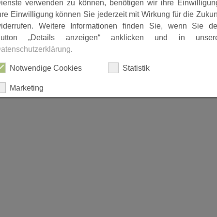
ienste verwenden zu können, benötigen wir ihre Einwilligun
hre Einwilligung können Sie jederzeit mit Wirkung für die Zukun
iderrufen. Weitere Informationen finden Sie, wenn Sie d
utton „Details anzeigen“ anklicken und in unser
atenschutzerklärung
.
Notwendige Cookies
Statistik
Marketing
ALLES AUSWÄHLEN
ABLEHNEN
SPEICHERN
Details anzeigen
Impressum
|
Datenschutz