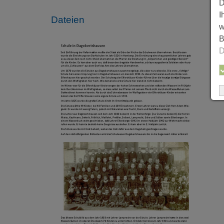
D
I
Dateien
w
B
D