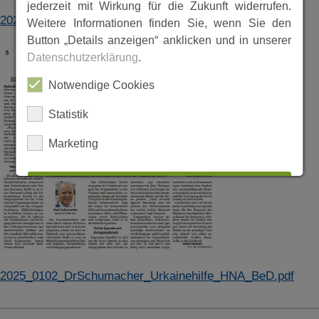
jederzeit mit Wirkung für die Zukunft widerrufen.
2020_1103_DrSchumacher_Corona_BeD.pdf
Weitere Informationen finden Sie, wenn Sie den
Button „Details anzeigen“ anklicken und in unserer
Datenschutzerklärung
.
Notwendige Cookies
Statistik
Marketing
ALLES AUSWÄHLEN
ABLEHNEN
SPEICHERN
2025_0102_DrSchumacher_Urkainehilfe_HNA_BeD.pdf
Details anzeigen