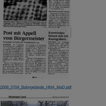
2009_0704_Bahngelände_HNA_MaD.pdf