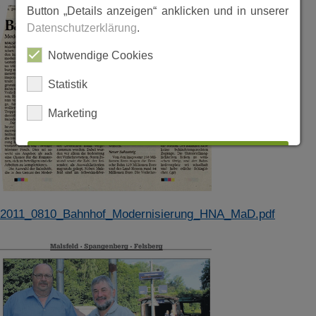
Button „Details anzeigen“ anklicken und in unserer
Datenschutzerklärung
.
Notwendige Cookies
Statistik
Marketing
ALLES AUSWÄHLEN
ABLEHNEN
2011_0810_Bahnhof_Modernisierung_HNA_MaD.pdf
SPEICHERN
Details anzeigen
Impressum
|
Datenschutz