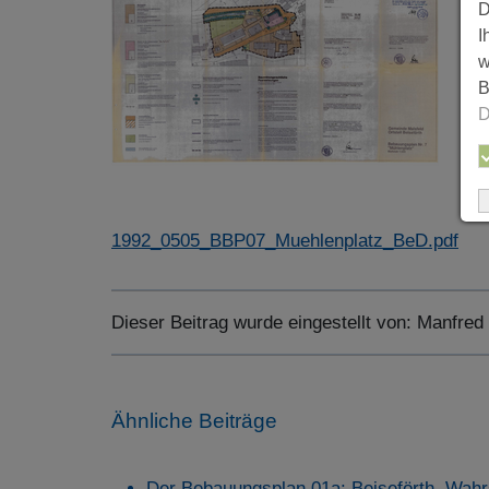
D
I
w
B
D
1992_0505_BBP07_Muehlenplatz_BeD.pdf
Dieser Beitrag wurde eingestellt von:
Manfred
Ähnliche Beiträge
Der Bebauungsplan 01a: Beiseförth, Wah