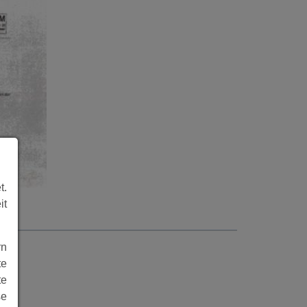
t.
it
rn
te
te
se