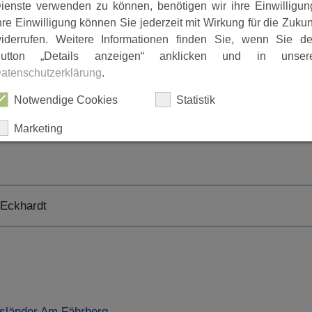
ienste verwenden zu können, benötigen wir ihre Einwilligun
hre Einwilligung können Sie jederzeit mit Wirkung für die Zukun
iderrufen. Weitere Informationen finden Sie, wenn Sie d
utton „Details anzeigen“ anklicken und in unser
atenschutzerklärung
.
Notwendige Cookies
Statistik
Marketing
ALLES AUSWÄHLEN
 Eckhardt
ABLEHNEN
SPEICHERN
Details anzeigen
Impressum
|
Datenschutz
rsländer Am Fährberg