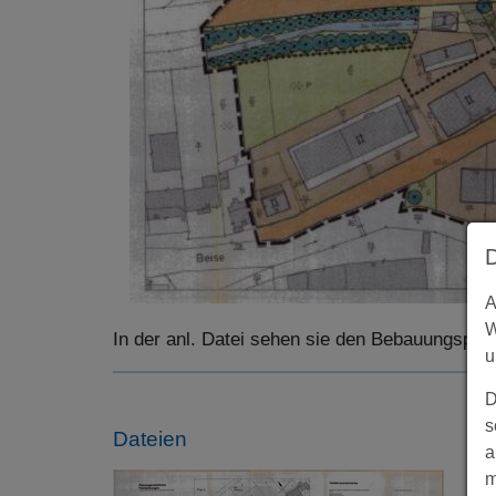
A
W
In der anl. Datei sehen sie den Bebauungspla
u
D
s
Dateien
a
m